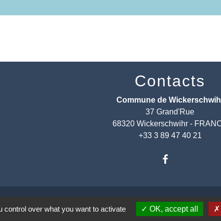
Contacts
Commune de Wickerschwih
37 Grand'Rue
68320 Wickerschwihr - FRAN
+33 3 89 47 40 21
 control over what you want to activate
OK, accept all
entions légales
-
Politique de confidentialité
-
Accessibilité
-