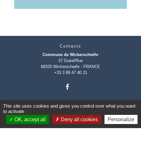
Contacts
Commune de Wickerschwihr
37 Grand'Rue
68320 Wickerschwihr - FRANCE
+33 3 89 47 40 21
This site uses cookies and gives you control over what you want
to activate
OK, accept all
Deny all cookies
Personalize
Mentions légales
-
Politique de confidentialité
-
Accessibilité
-
Plan du site
-
Gestion des cookies