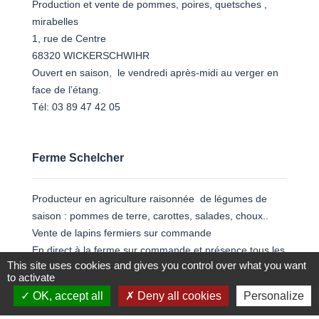
Production et vente de pommes, poires, quetsches ,
mirabelles
1, rue de Centre
68320 WICKERSCHWIHR
Ouvert en saison, le vendredi après-midi au verger en
face de l’étang.
Tél: 03 89 47 42 05
Ferme Schelcher
Producteur en agriculture raisonnée de légumes de
saison : pommes de terre, carottes, salades, choux..
Vente de lapins fermiers sur commande
En direct à la ferme sur commande et présence tous les
This site uses cookies and gives you control over what you want
vendredis de 16h à 19h sur le marché à la ferme
to activate
MEYER, rue de l'Eglise à Holtzwihr.
OK, accept all
Deny all cookies
Personalize
34 Grand’rue - 68320 WICKERSCHWIHR
Contact: 06 07 05 14 45