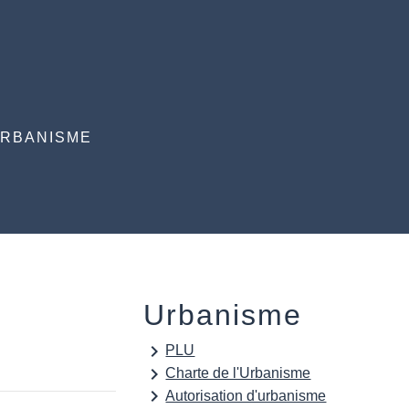
RBANISME
Urbanisme
keyboard_arrow_right
PLU
keyboard_arrow_right
Charte de l'Urbanisme
keyboard_arrow_right
Autorisation d'urbanisme