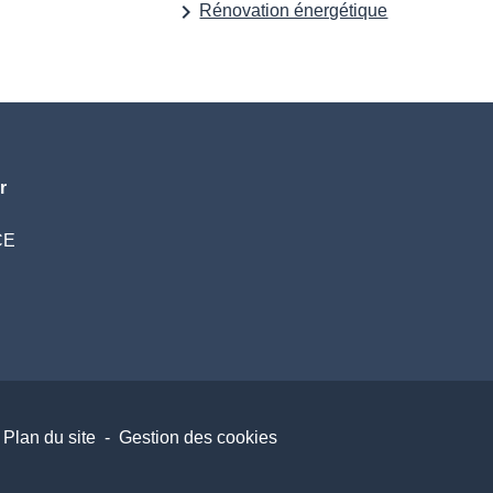
keyboard_arrow_right
Rénovation énergétique
r
CE
Plan du site
-
Gestion des cookies