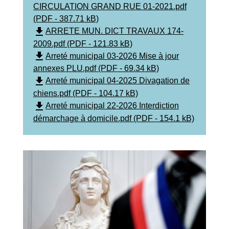
CIRCULATION GRAND RUE 01-2021.pdf
(PDF - 387.71 kB)
file_download
ARRETE MUN. DICT TRAVAUX 174-
2009.pdf (PDF - 121.83 kB)
file_download
Arreté municipal 03-2026 Mise à jour
annexes PLU.pdf (PDF - 69.34 kB)
file_download
Arreté municipal 04-2025 Divagation de
chiens.pdf (PDF - 104.17 kB)
file_download
Arreté municipal 22-2026 Interdiction
démarchage à domicile.pdf (PDF - 154.1 kB)