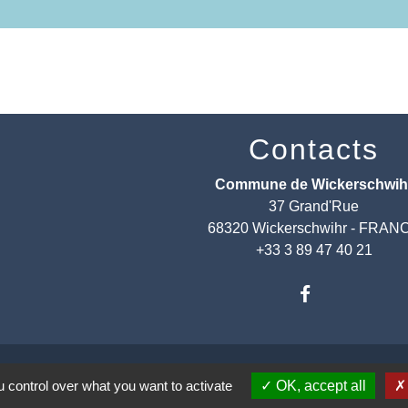
Contacts
Commune de Wickerschwih
37 Grand'Rue
68320 Wickerschwihr - FRAN
+33 3 89 47 40 21
 control over what you want to activate
OK, accept all
entions légales
-
Politique de confidentialité
-
Accessibilité
-