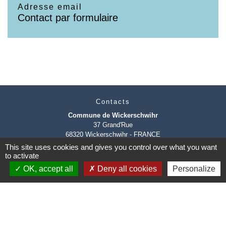
Adresse email
Contact par formulaire
Contacts
Commune de Wickerschwihr
37 Grand'Rue
68320 Wickerschwihr - FRANCE
+33 3 89 47 40 21
This site uses cookies and gives you control over what you want
to activate
OK, accept all
Deny all cookies
Personalize
Mentions légales
-
Politique de confidentialité
-