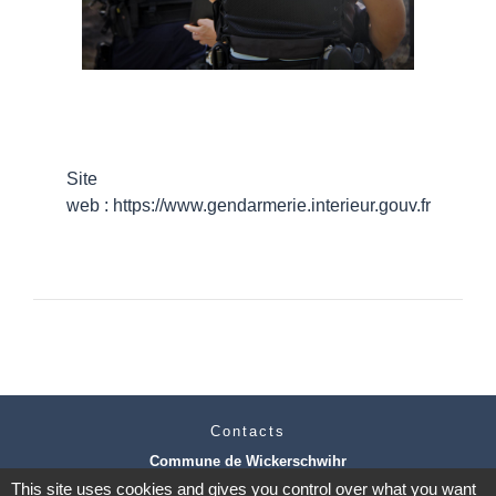
Site
web :
https://www.gendarmerie.interieur.gouv.fr
Contacts
Commune de Wickerschwihr
37 Grand'Rue
This site uses cookies and gives you control over what you want