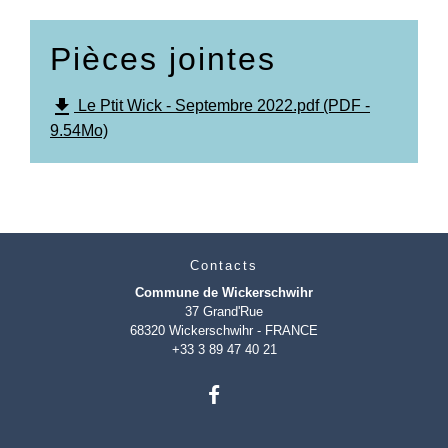
Pièces jointes
file_download
Le Ptit Wick - Septembre 2022.pdf (PDF -
9.54Mo)
Contacts
Commune de Wickerschwihr
37 Grand'Rue
68320 Wickerschwihr - FRANCE
+33 3 89 47 40 21