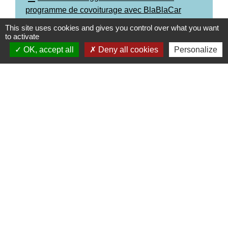
programme de covoiturage avec BlaBlaCar
Daily.pdf (PDF - 83.22 kB)
This site uses cookies and gives you control over what you want
to activate
OK, accept all
Deny all cookies
Personalize
Contacts
Commune de Wickerschwihr
37 Grand'Rue
68320 Wickerschwihr - FRANCE
+33 3 89 47 40 21