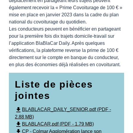
déplacement en partageant leurs trajets peuvent
également recevoir la « Prime Covoiturage de 100 € »
mise en place en janvier 2023 dans la cadre du plan
national du covoiturage du quotidien.
Les conducteurs peuvent en bénéficier en partageant
pour la première fois dix trajets domicile-travail sur
l’application BlaBlaCar Daily. Après quelques
vérifications, la plateforme reverse la prime de 100 €
directement sur le compte en banque du conducteur,
en plus des économies déjà réalisées en covoiturant.
Liste de pièces
jointes
file_download
BLABLACAR_DAILY_SENIOR.pdf (PDF -
2.88 MB)
file_download
BLABLACAR.pdf (PDF - 1.79 MB)
file_download
CP - Colmar Agglomération lance son