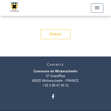
menu
Retour
Contacts
Commune de Wickerschwihr
37 Grand'Rue
68320 Wickerschwihr - FRANCE
+33 3 89 47 40 21