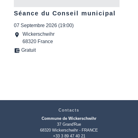
Séance du Conseil municipal
07 Septembre 2026 (19:00)
Wickerschwihr
location_on
68320 France
account_balance_wallet
Gratuit
Contacts
Commune de Wickerschwihr
37 Grand'Rue
68320 Wickerschwihr - FRANCE
+33 3 89 47 40 21